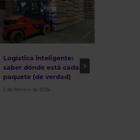
Logística inteligente:
FINVA
saber dónde está cada
FOCO 
paquete (de verdad)
DIGIT
MODER
2 de febrero de 2026
CADEN
LA IN
MADE
10 de juli