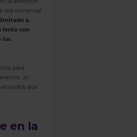
en la atención
la red comercial
limitado a
 lenta con
 los
enta para
llaremos un
 avanzados que
e en la