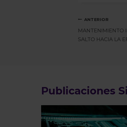
Navegac
ANTERIOR
MANTENIMIENTO I
de
SALTO HACIA LA E
entradas
Publicaciones S