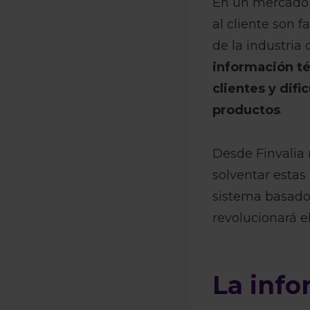
En un mercado c
al cliente son f
de la industria 
información té
clientes y difi
productos
.
Desde Finvalia 
solventar estas
sistema basado 
revolucionará el
La info