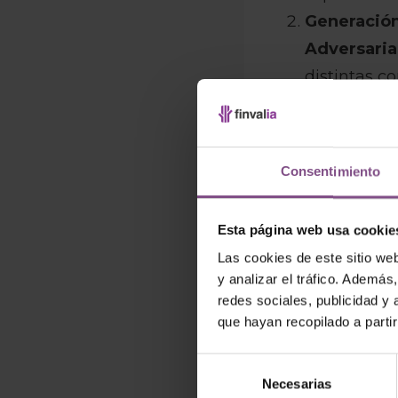
Generación
Adversaria
distintas c
fabricación
precisión.
Acceso a d
Consentimiento
internos co
disponibili
Esta página web usa cookie
ubicación.
Las cookies de este sitio we
Optimizaci
y analizar el tráfico. Ademá
llamadas y 
redes sociales, publicidad y
acelerará l
que hayan recopilado a parti
ventas efect
Selección
Necesarias
de