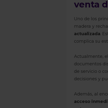
venta 
Uno de los prin
madera y recha
actualizada
. E
complica su est
Actualmente, el
documentos dis
de servicio o c
decisiones y p
Además, al enco
acceso inmedia