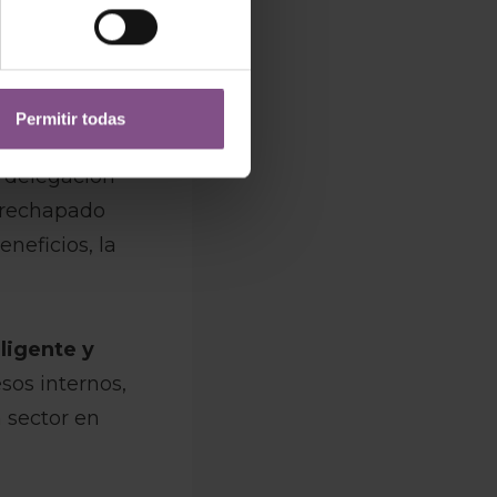
red
Permitir todas
 delegación
 rechapado
neficios, la
eligente y
esos internos,
 sector en