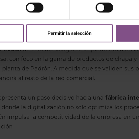
ce estratégico para la 
ial
Permitir la selección
inicial
de esta tecnología se implementará en la
nsa, con foco en la gama de productos de chapa y
a planta de Padrón. A medida que se validen sus be
ndirá al resto de la red comercial.
representa un paso decisivo hacia una
fábrica int
, donde la digitalización no solo optimiza los proc
én impulsa la competitividad de la empresa en un
ción.