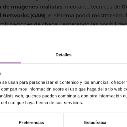
 de imágenes realistas
: mediante técnicas de
G
l Networks (GAN)
, el sistema podrá mostrar simu
ombinaciones de chapa, respetando las posibilida
. Esto permitirá una visualización del producto c
atos operativos en tiempo real
: el bot se integr
Detalles
mo ERP y Data Warehouse, facilitando informació
dad de productos y tiempos de entrega desde cua
s
b se usan para personalizar el contenido y los anuncios, ofrecer
ón del proceso de ventas
: al reducir la necesid
s, compartimos información sobre el uso que haga del sitio web 
consultas, el sistema mejorará la experiencia del c
 análisis web, quienes pueden combinarla con otra información q
as respuestas y aumentará la conversión de oport
r del uso que haya hecho de sus servicios.
ivas.
Preferencias
Estadística