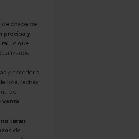
os de chapa de
n precisa y
ral, lo que
cializados.
as y acceder a
e lote, fechas
oma de
e venta
.
y
no tener
azos de