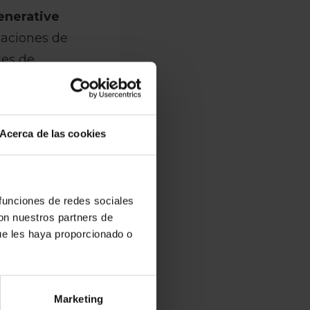
enerative
laciones de
des de
on mayor
ará con sistemas
Acerca de las cookies
n sobre
lquier
 funciones de redes sociales
ad de múltiples
con nuestros partners de
liente,
ue les haya proporcionado o
unidades en
Marketing